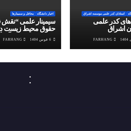
اه
استادان کدر علمی موسسه اشراق
اخبار دانشگاه
محافل و سمینارها
ای کدر علمی
سیمینار علمی “نقش ق
ن اشراق
حقوق محیط زیست د
پیشگیری و کنترل آلود
FARHANG
6 قوس 1404
FARHANG
هوا”