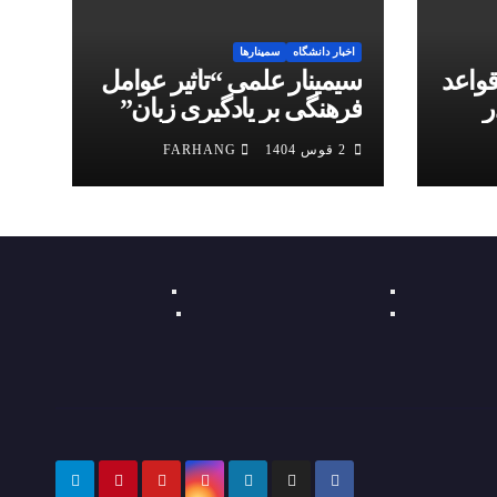
اخبار دانشگاه
سمینارها
واعد
سیمینار علمی “تأثیر عوامل
ر
فرهنگی بر یادگیری زبان”
گی
2 قوس 1404
FARHANG