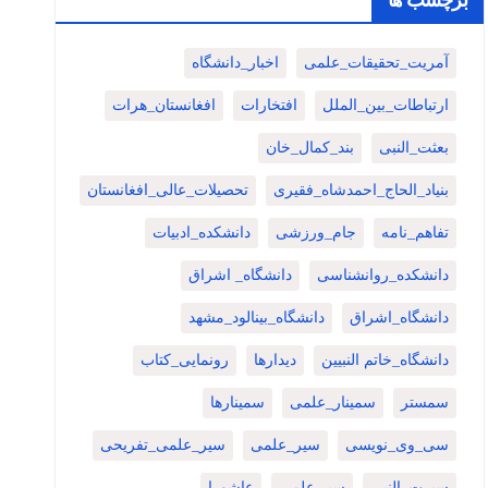
آمریت_تحقیقات_علمی
اخبار_دانشگاه
ارتباطات_بین_الملل
افتخارات
افغانستان_هرات
بعثت_النبی
بند_کمال_خان
بنیاد_الحاج_احمدشاه_فقیری
تحصیلات_عالی_افغانستان
تفاهم_نامه
جام_ورزشی
دانشکده_ادبیات
دانشکده_روانشناسی
دانشگاه_ اشراق
دانشگاه_اشراق
دانشگاه_بینالود_مشهد
دانشگاه_خاتم النبیین
دیدارها
رونمایی_کتاب
سمستر
سمینار_علمی
سمینارها
سی_وی_نویسی
سیر_علمی
سیر_علمی_تفریحی
سیرت_النبی
سیر علمی
عاشورا