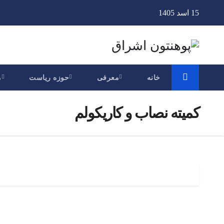
Ski
15 اسد 1405
t
conten
خانه
معرفی
حوزه ریاست
م
کمیته نصاب و کاریکولم