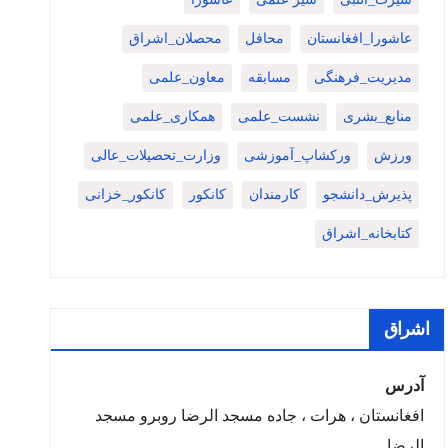
عاشورا_افغانستان
محافل
محصلان_اشراق
مدیریت_فرهنگی
مسابقه
معاون_علمی
منابع_بشری
نشست_علمی
همکاری_علمی
ورزش
ورکشاپ_آموزشی
وزارت_تحصیلات_عالی
پذیرش_دانشجو
کارمندان
کانکور
کانکور_خزانی
کتابخانه_اشراق
اشراق
آدرس
افغانستان ، هرات ، جاده مسجد الرضا روبرو مسجد
الرضا