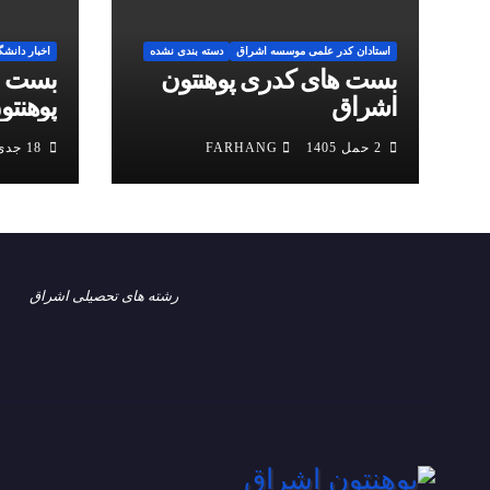
استادان کدر علمی موسسه اشراق
دسته بندی نشده
اخبار دانشگ
بست های کدری پوهنتون
بست ه
اشراق
پوهنتو
2 حمل 1405
FARHANG
18 جدی 1404
رشته های تحصیلی اشراق