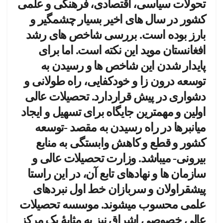
تحولات سیاسی، اقتصادی، فرهنگی و علمی
کشور در سال ­های اخیر بسیار چشمگیر و
بارز بوده است. بررسی شاخص­ های رشد
افغانستان موید این نکته است. اما برای
پایدار شدن این شاخص ­ها و رسیدن به
توسعه درون­ زا و خودکفایی، راه طولانی و
دشواری در پیش قراردارد. تحصیلات ­عالی
اولین و مهم­ترین جایگاه برای تسهیل و ایجاد
میان­برها در راه رسیدن به مقصد -توسعه
کشور و قطع و کاهش وابستگی به منابع
بیرونی- می­باشد. وزارت تحصیلات ­عالی و
سازمان­ ها و نهادهای تابع آن، در این راستا
پیشقراولان و سربازان خط اول نبردهای
علمی محسوب می­شوند. موسسه تحصیلات
­عالی خصوصی اشراق نیز به مثابۀ یک مرکز