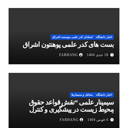
اخبار دانشگاه
استادان کدر علمی موسسه اشراق
بست های کدر علمی پوهنتون اشراق
18 جدی 1404
FARHANG
اخبار دانشگاه
محافل و سمینارها
سیمینار علمی “نقش قواعد حقوق
محیط زیست در پیشگیری و کنترل
آلودگی هوا”
6 قوس 1404
FARHANG