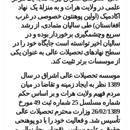
علمی در ولایت هرات و به منزلۀ یک نهاد
اکادمیک (اولین پوهنتون خصوصی در غرب
افغانستان) طی سالیان متمادی، از رشد
سریع وچشمگیری برخوردار بوده و در
سالیان اخیر توانسته است جایگاه خود را در
سطح نهادهای تحصیلات عالی به عنوان یکی
از موسسات برتر تثبیت کند.
موسسه تحصیلات ­عالی اشراق در سال
1389 نظر به ایجاد زمینه و تقاضا در میان
مردم فهیم ولایت هرات و بر اساس حکم
شماره مسلسل 25 شماره ثبت 49 مورخ
26/02/1389 وزارت محترم تحصیلات عالی
تأسیس شد. و فعالیت خود را با دو پوهنحی
حقوق و علوم­ سیاسی (قضایی-حارنوالی و