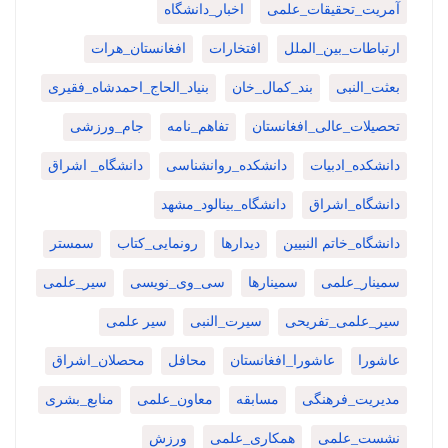
آمریت_تحقیقات_علمی
اخبار_دانشگاه
ارتباطات_بین_الملل
افتخارات
افغانستان_هرات
بعثت_النبی
بند_کمال_خان
بنیاد_الحاج_احمدشاه_فقیری
تحصیلات_عالی_افغانستان
تفاهم_نامه
جام_ورزشی
دانشکده_ادبیات
دانشکده_روانشناسی
دانشگاه_ اشراق
دانشگاه_اشراق
دانشگاه_بینالود_مشهد
دانشگاه_خاتم النبیین
دیدارها
رونمایی_کتاب
سمستر
سمینار_علمی
سمینارها
سی_وی_نویسی
سیر_علمی
سیر_علمی_تفریحی
سیرت_النبی
سیر علمی
عاشورا
عاشورا_افغانستان
محافل
محصلان_اشراق
مدیریت_فرهنگی
مسابقه
معاون_علمی
منابع_بشری
نشست_علمی
همکاری_علمی
ورزش