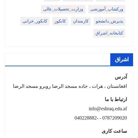
ورکشاپ_آموزشی
وزارت_تحصیلات_عالی
پذیرش_دانشجو
کارمندان
کانکور
کانکور_خزانی
کتابخانه_اشراق
اشراق
آدرس
افغانستان ، هرات ، جاده مسجد الرضا روبرو مسجد الرضا
ارتباط با ما
info@eshraq.edu.af
0787209020 - -040228882
ساعت کاری