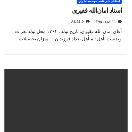
استادان کدر علمی موسسه اشراق
استاد امان‎الله فقیری
۱۱ جدی ۱۳۹۵
ADMIN
آقاي امان الله فقيري: تاریخ تولد : ۱۳۶۴ محل تولد :هرات
وضعیت تأهل : متأهل تعداد فرزندان :۰ میزان تحصیلات…