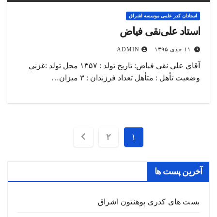
استادان کدر علمی موسسه اشراق
استاد علی‌نقی فیاض
۱۱ جدی ۱۳۹۵
ADMIN
آقاي علي نقي فياض: تاریخ تولد : ۱۳۵۷ محل تولد :غزني
وضعیت تأهل : متأهل تعداد فرزندان : ۳ میزان…
صفحه‌بندی
۲
۱
نوشته‌ها
آخرین پست ها
بست های کدری پوهنتون اشراق