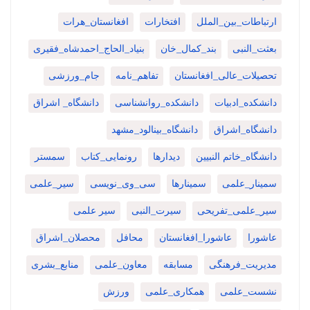
ارتباطات_بین_الملل
افتخارات
افغانستان_هرات
بعثت_النبی
بند_کمال_خان
بنیاد_الحاج_احمدشاه_فقیری
تحصیلات_عالی_افغانستان
تفاهم_نامه
جام_ورزشی
دانشکده_ادبیات
دانشکده_روانشناسی
دانشگاه_ اشراق
دانشگاه_اشراق
دانشگاه_بینالود_مشهد
دانشگاه_خاتم النبیین
دیدارها
رونمایی_کتاب
سمستر
سمینار_علمی
سمینارها
سی_وی_نویسی
سیر_علمی
سیر_علمی_تفریحی
سیرت_النبی
سیر علمی
عاشورا
عاشورا_افغانستان
محافل
محصلان_اشراق
مدیریت_فرهنگی
مسابقه
معاون_علمی
منابع_بشری
نشست_علمی
همکاری_علمی
ورزش