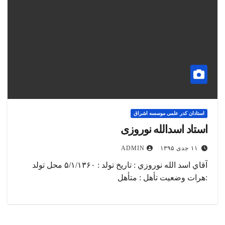
استادان کدر علمی موسسه اشراق
استاد اسدالله نوروزی
۱۱ جدی ۱۳۹۵
ADMIN
آقاي اسد الله نوروزي : تاریخ تولد : ۵/۱/۱۳۶۰ محل تولد
:هرات وضعیت تأهل : متأهل