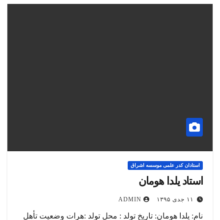
استادان کدر علمی موسسه اشراق
استاد یلدا هومان
۱۱ جدی ۱۳۹۵
ADMIN
نام: يلدا هومان: تاریخ تولد : محل تولد :هرات وضعیت تأهل