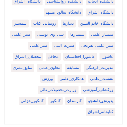
دانشکده_ادبیات
دانشکده_روانشناسی
دانشگاه_ اشراق
دانشگاه_اشراق
دانشگاه_بینالود_مشهد
دانشگاه_خاتم النبیین
دیدارها
رونمایی_کتاب
سمستر
سمینار_علمی
سمینارها
سی_وی_نویسی
سیر_علمی
سیر_علمی_تفریحی
سیرت_النبی
سیر علمی
عاشورا
عاشورا_افغانستان
محافل
محصلان_اشراق
مدیریت_فرهنگی
مسابقه
معاون_علمی
منابع_بشری
نشست_علمی
همکاری_علمی
ورزش
ورکشاپ_آموزشی
وزارت_تحصیلات_عالی
پذیرش_دانشجو
کارمندان
کانکور
کانکور_خزانی
کتابخانه_اشراق