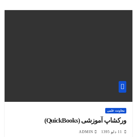
معاونت علمی
ورکشاپ آموزشی (QuickBooks)
11 دلو 1395
ADMIN