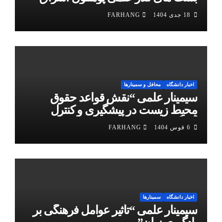
18 جدی 1404
FARHANG
اخبار دانشگاه
محافل و سمینارها
سیمینار علمی “نقش قواعد حقوق
محیط زیست در پیشگیری و کنترل
آلودگی هوا”
6 قوس 1404
FARHANG
اخبار دانشگاه
سمینارها
سیمینار علمی “تأثیر عوامل فرهنگی بر