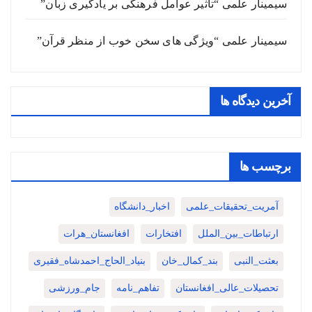
سیمینار علمی “تأثیر عوامل فرهنگی بر یادگیری زبان”
سیمینار علمی “ویژگی های سخن خوب از منظر قرآن”
آخرین دیدگاه ها
برچسب ها
آمریت_تحقیقات_علمی
اخبار_دانشگاه
ارتباطات_بین_الملل
افتخارات
افغانستان_هرات
بعثت_النبی
بند_کمال_خان
بنیاد_الحاج_احمدشاه_فقیری
تحصیلات_عالی_افغانستان
تفاهم_نامه
جام_ورزشی