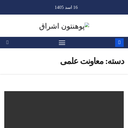
Ski
16 اسد 1405
t
conten
دسته:
معاونت علمی