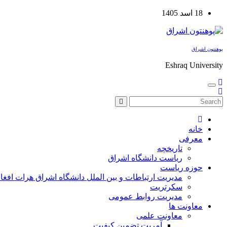
Skip
18 اسد 1405
to
content
پوهنتون اشراق
Eshraq University
خانه
معرفی
تاریخچه
ریاست دانشگاه اشراق
حوزه ریاست
مدیریت ارتباطات و بین الملل دانشگاه اشراق هرات افغا
سکرتریت
مدیریت روابط عمومی
معاونت ها
معاونت علمی
آمریت تضمین کیفیت