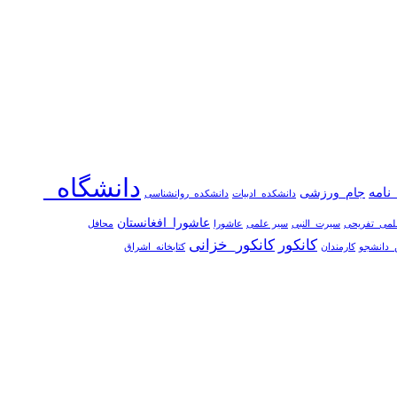
دانشگاه_
نامه
جام_ورزشی
دانشکده_ادبیات
دانشکده_روانشناسی
عاشورا_افغانستان
لمی_تفریحی
سیرت_النبی
سیر علمی
عاشورا
محافل
کانکور
کانکور_خزانی
_دانشجو
کارمندان
کتابخانه_اشراق