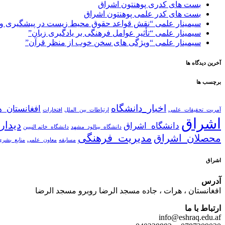
بست های کدری پوهنتون اشراق
بست های کدر علمی پوهنتون اشراق
سیمینار علمی “نقش قواعد حقوق محیط زیست در پیشگیری و ک
سیمینار علمی “تأثیر عوامل فرهنگی بر یادگیری زبان”
سیمینار علمی “ویژگی های سخن خوب از منظر قرآن”
آخرین دیدگاه ها
برچسب ها
اخبار_دانشگاه
افغانستان_
آمریت_تحقیقات_علمی
ارتباطات_بین_الملل
افتخارات
اشراق
دیدار
دانشگاه_اشراق
دانشگاه_بینالود_مشهد
دانشگاه_خاتم النبیین
مدیریت_فرهنگی
محصلان_اشراق
مسابقه
معاون_علمی
منابع_بشری
اشراق
آدرس
افغانستان ، هرات ، جاده مسجد الرضا روبرو مسجد الرضا
ارتباط با ما
info@eshraq.edu.af