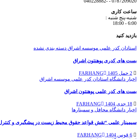
0787209020 - -040228882
ساعت کاری
شنبه-پنج شنبه :
6:00 - 18:00
بازدید کنید
استادان کدر علمی موسسه اشراق
دسته بندی نشده
بست های کدری پوهنتون اشراق
2 حمل 1405
FARHANG
اخبار دانشگاه
استادان کدر علمی موسسه اشراق
بست های کدر علمی پوهنتون اشراق
18 جدی 1404
FARHANG
اخبار دانشگاه
محافل و سمینارها
سیمینار علمی “نقش قواعد حقوق محیط زیست در پیشگیری و کنترل 
6 قوس 1404
FARHANG