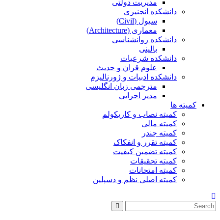
مدیریت دولتی
دانشکده انجنیری
سیول (Civil)
معماری (Architecture)
دانشکده روانشناسی
بالینی
دانشکده شرعیات
علوم قران و حدیث
دانشکده ادبیات و ژورنالیزم
مترجمی زبان انگلیسی
مدیر اجرایی
کمیته ها
کمیته نصاب و کاریکولم
کمیته مالی
کمیته جندر
کمیته تقرر و انفکاک
کمیته تضمین کیفیت
کمیته تحقیقات
کمیته امتحانات
کمیته اصلی نظم و دسپلین