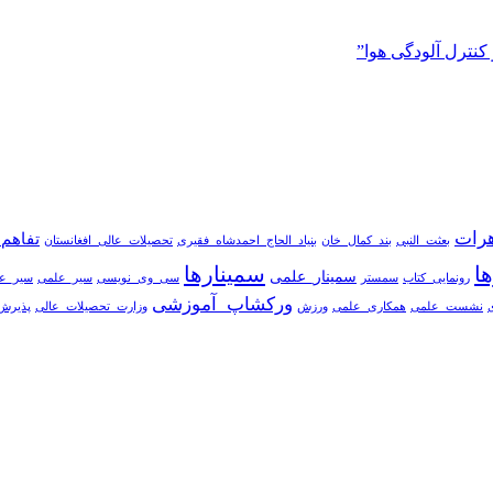
نترل آلودگی هوا”
هرات
تفاهم_
بعثت_النبی
بند_کمال_خان
بنیاد_الحاج_احمدشاه_فقیری
تحصیلات_عالی_افغانستان
ها
سمینارها
سمینار_علمی
رونمایی_کتاب
سمستر
سی_وی_نویسی
سیر_علمی
سیر_ع
ورکشاپ_آموزشی
نشست_علمی
همکاری_علمی
ورزش
وزارت_تحصیلات_عالی
پذیرش