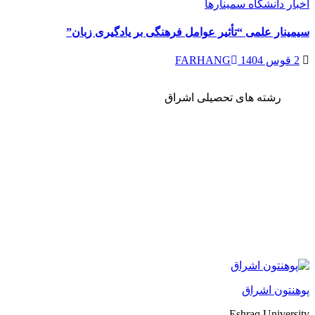
اخبار دانشگاه
سمینارها
سیمینار علمی “تأثیر عوامل فرهنگی بر یادگیری زبان”
2 قوس 1404
FARHANG
رشته های تحصیلی اشراق
پوهنتون اشراق
Eshraq University