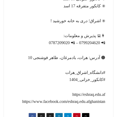
✳️ کانکور متفرقه 17 اسد
✳️ اشراق؛ دری به خانه خورشید !
👨‍💻 پذیرش و معلومات:
📲 0799204620 – 📲 0787209020
🟠 آدرس: هرات، بادمرغان، طاهر فوشنجی 10
#دانشگاه_اشراق_هرات
#کانکور_خزانی_1404
https://eshraq.edu.af
https://www.facebook.com/eshraq.edu.afghanistan