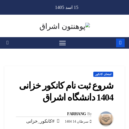
Ski
15 اسد 1405
t
conten
امتحان کانکور
شروع ثبت نام کانکور خزانی
1404 دانشگاه اشراق
FARHANG
By
#کانکور_خزانی
سرطان 14 1404