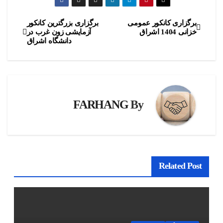
برگزاری کانکور عمومی
برگزاری بزرگترین کانکور
راهبری
خزانی 1404 اشراق
آزمایشی زون غرب در
دانشگاه اشراق
نوشته
FARHANG
By
Related Post