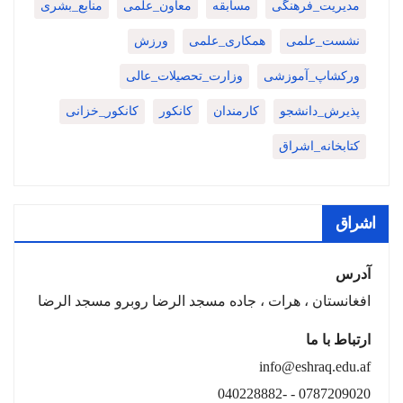
مدیریت_فرهنگی
مسابقه
معاون_علمی
منابع_بشری
نشست_علمی
همکاری_علمی
ورزش
ورکشاپ_آموزشی
وزارت_تحصیلات_عالی
پذیرش_دانشجو
کارمندان
کانکور
کانکور_خزانی
کتابخانه_اشراق
اشراق
آدرس
افغانستان ، هرات ، جاده مسجد الرضا روبرو مسجد الرضا
ارتباط با ما
info@eshraq.edu.af
0787209020 - -040228882