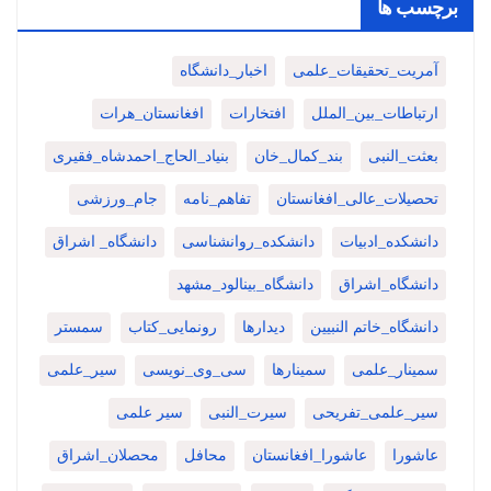
برچسب ها
آمریت_تحقیقات_علمی
اخبار_دانشگاه
ارتباطات_بین_الملل
افتخارات
افغانستان_هرات
بعثت_النبی
بند_کمال_خان
بنیاد_الحاج_احمدشاه_فقیری
تحصیلات_عالی_افغانستان
تفاهم_نامه
جام_ورزشی
دانشکده_ادبیات
دانشکده_روانشناسی
دانشگاه_ اشراق
دانشگاه_اشراق
دانشگاه_بینالود_مشهد
دانشگاه_خاتم النبیین
دیدارها
رونمایی_کتاب
سمستر
سمینار_علمی
سمینارها
سی_وی_نویسی
سیر_علمی
سیر_علمی_تفریحی
سیرت_النبی
سیر علمی
عاشورا
عاشورا_افغانستان
محافل
محصلان_اشراق