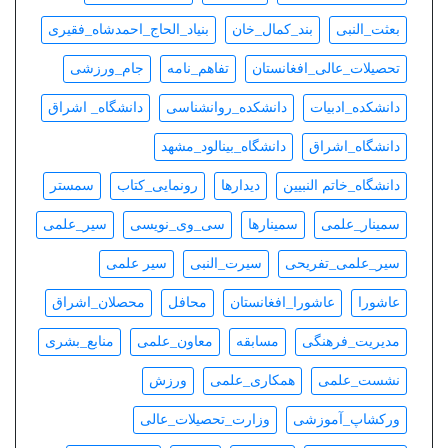
بعثت_النبی
بند_کمال_خان
بنیاد_الحاج_احمدشاه_فقیری
تحصیلات_عالی_افغانستان
تفاهم_نامه
جام_ورزشی
دانشکده_ادبیات
دانشکده_روانشناسی
دانشگاه_ اشراق
دانشگاه_اشراق
دانشگاه_بینالود_مشهد
دانشگاه_خاتم النبیین
دیدارها
رونمایی_کتاب
سمستر
سمینار_علمی
سمینارها
سی_وی_نویسی
سیر_علمی
سیر_علمی_تفریحی
سیرت_النبی
سیر علمی
عاشورا
عاشورا_افغانستان
محافل
محصلان_اشراق
مدیریت_فرهنگی
مسابقه
معاون_علمی
منابع_بشری
نشست_علمی
همکاری_علمی
ورزش
ورکشاپ_آموزشی
وزارت_تحصیلات_عالی