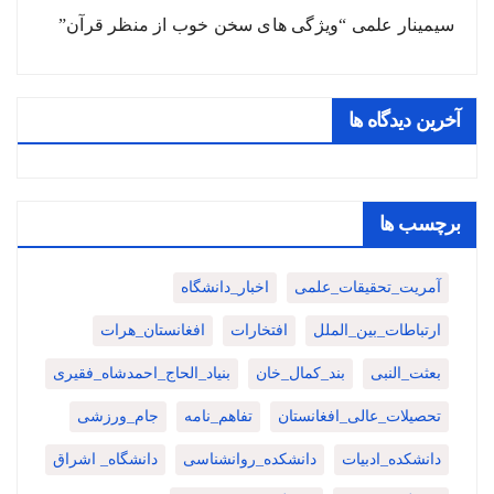
سیمینار علمی “ویژگی های سخن خوب از منظر قرآن”
آخرین دیدگاه ها
برچسب ها
آمریت_تحقیقات_علمی
اخبار_دانشگاه
ارتباطات_بین_الملل
افتخارات
افغانستان_هرات
بعثت_النبی
بند_کمال_خان
بنیاد_الحاج_احمدشاه_فقیری
تحصیلات_عالی_افغانستان
تفاهم_نامه
جام_ورزشی
دانشکده_ادبیات
دانشکده_روانشناسی
دانشگاه_ اشراق