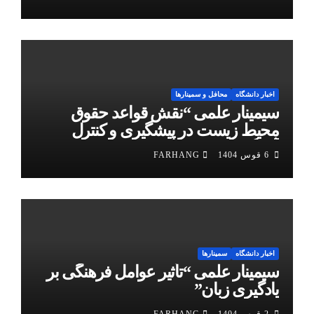
اخبار دانشگاه
محافل و سمینارها
سیمینار علمی “نقش قواعد حقوق
محیط زیست در پیشگیری و کنترل
آلودگی هوا”
6 قوس 1404
FARHANG
اخبار دانشگاه
سمینارها
سیمینار علمی “تأثیر عوامل فرهنگی بر
یادگیری زبان”