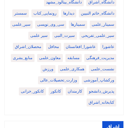
دانشگاه_اشراق
دانشگاه_بینالود_مشهد
دانشگاه_خاتم النبیین
دیدارها
رونمایی_کتاب
سمستر
سمینار_علمی
سمینارها
سی_وی_نویسی
سیر_علمی
سیر_علمی_تفریحی
سیرت_النبی
سیر علمی
عاشورا
عاشورا_افغانستان
محافل
محصلان_اشراق
مدیریت_فرهنگی
مسابقه
معاون_علمی
منابع_بشری
نشست_علمی
همکاری_علمی
ورزش
ورکشاپ_آموزشی
وزارت_تحصیلات_عالی
پذیرش_دانشجو
کارمندان
کانکور
کانکور_خزانی
کتابخانه_اشراق
اشراق