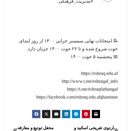
#مدیریت_فرهنگی
📝 امتحانات نهایی سمستر خزانی ۱۴۰۰ از روز ابتدای
حوت شروع شده و تا ۲۲ حوت ۱۴۰۰ جریان دارد.
📅 پنجشنبه ۵ حوت ۱۴۰۰
https://eshraq.edu.af
http://www.t.me/eshraqaf_info
https://t.me/eshraqfarhangaf
https://facebook.com/eshraq.edu.afghanistan
اردوی تفریحی اساتید و
محفل تودیع و معارفه
راهبری