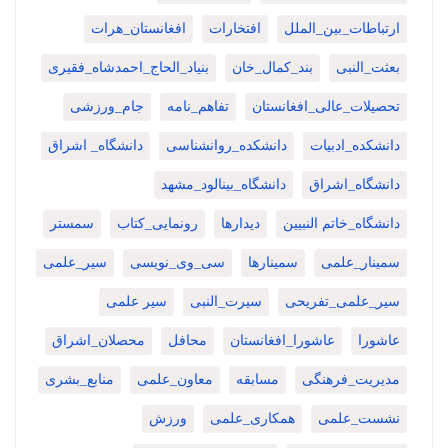
ارتباطات_بین_الملل
افتخارات
افغانستان_هرات
بعثت_النبی
بند_کمال_خان
بنیاد_الحاج_احمدشاه_فقیری
تحصیلات_عالی_افغانستان
تفاهم_نامه
جام_ورزشی
دانشکده_ادبیات
دانشکده_روانشناسی
دانشگاه_ اشراق
دانشگاه_اشراق
دانشگاه_بینالود_مشهد
دانشگاه_خاتم النبیین
دیدارها
رونمایی_کتاب
سمستر
سمینار_علمی
سمینارها
سی_وی_نویسی
سیر_علمی
سیر_علمی_تفریحی
سیرت_النبی
سیر علمی
عاشورا
عاشورا_افغانستان
محافل
محصلان_اشراق
مدیریت_فرهنگی
مسابقه
معاون_علمی
منابع_بشری
نشست_علمی
همکاری_علمی
ورزش